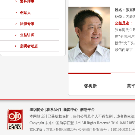
常务理事
姓名：张东
创始人
职位：
内蒙
公益足迹：
法律专家
张东海先生现
公益讲师
度“全国用户
授予“火车头奖
启明者动态
诚信内蒙古（
张树新
黄
组织简介
|
联系我们
|
新闻中心
|
解惑平台
本网站设计已受版权保护，任何公司及个人不得复制，违者将依法
Copyright 未来中国助学联盟.,Ltd.All Rights Reserved.Tel:010-817185
京ICP备：
京ICP备09038826号 公安部门备案编号：110101003115