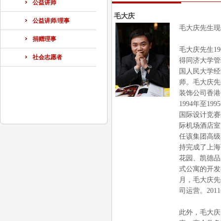
公益讲师
毛大庆
公益讲师/理事
毛大庆先生现
捐赠理事
毛大庆先生1
社会志愿者
得同济大学管
国人民大学经
师。毛大庆先
装饰公司香港
1994年至
国际设计竞赛
际机场酒店室
任该集团高级
持完成了上海
花园、凯德品
式公寓的开发
月，毛大庆先
司运营。20
此外，毛大庆