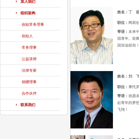
加入我们
姓名：
丁 
组织架构
职位：
网易创
·创始常务理事
寄语：
未来
·创始人
国青年。鼓
国加油鼓劲
·常务理事
·公益讲师
·法律专家
姓名：
刘 
·捐赠理事
职位：
摩托
·合作伙伴
寄语：
祝愿
起青年的梦
联系我们
飞翔！